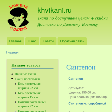
Пер
khvtkani.ru
ос
со
Ткани по доступным ценам + скидки
Доставка по Дальнему Востоку
Главная
О нас
Советы
Обратная связь
Главное меню
Главная
Вы здесь
Синтепон
Каталог товаров
Льняные ткани
Синтепон
Ткани постельные
Бязь постельная
Артикул:
с1
ширина 220см
Ширина:
150.00 см.
Бязь постельная
Цена реализации:
105.00р.
ширина 150см
Поплин постельный
Синтепон иглопробивной
ширина 220см
Поплин постельный