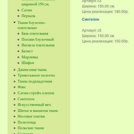
Артикул:
с3
шириной 150 см.
Ширина:
150.00 см.
Сатин
Цена реализации:
180.00р.
Перкаль
Синтепон
Ткани блузочно-
плательные
Артикул:
с5
Бязь плательная
Ширина:
150.00 см.
Поплин блузочный
Цена реализации:
150.00р.
Вискоза плательная
Батист
Марлевка
Шифон
Джинсовая ткань
Трикотажное полотно
Ткань подкладочная
Флис
Сатин-стрейч-хлопок
Синтепон
Искусственный мех
Шитье и вышитая ткань
Носовые платки
Полотенца
Польские ткани
Скатерти