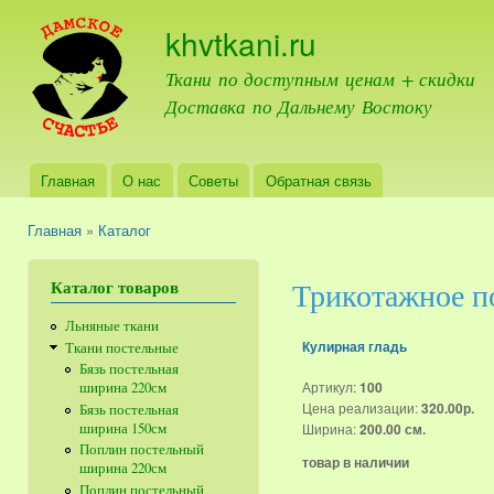
Пер
khvtkani.ru
ос
со
Ткани по доступным ценам + скидки
Доставка по Дальнему Востоку
Главная
О нас
Советы
Обратная связь
Главное меню
Главная
»
Каталог
Вы здесь
Трикотажное п
Каталог товаров
Льняные ткани
Кулирная гладь
Ткани постельные
Бязь постельная
Артикул:
100
ширина 220см
Цена реализации:
320.00р.
Бязь постельная
Ширина:
ширина 150см
200.00 см.
Поплин постельный
товар в наличии
ширина 220см
Поплин постельный