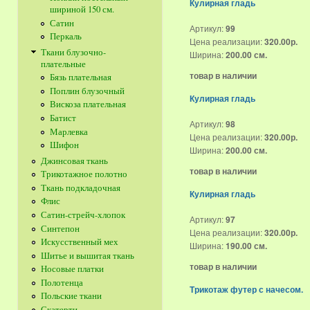
Кулирная гладь
шириной 150 см.
Сатин
Артикул:
99
Перкаль
Цена реализации:
320.00р.
Ткани блузочно-
Ширина:
200.00 см.
плательные
товар в наличии
Бязь плательная
Поплин блузочный
Кулирная гладь
Вискоза плательная
Батист
Артикул:
98
Марлевка
Цена реализации:
320.00р.
Шифон
Ширина:
200.00 см.
Джинсовая ткань
товар в наличии
Трикотажное полотно
Ткань подкладочная
Кулирная гладь
Флис
Сатин-стрейч-хлопок
Артикул:
97
Синтепон
Цена реализации:
320.00р.
Искусственный мех
Ширина:
190.00 см.
Шитье и вышитая ткань
товар в наличии
Носовые платки
Полотенца
Трикотаж футер с начесом.
Польские ткани
Скатерти